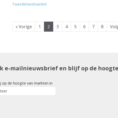
Tweedehandswinkel
« Vorige
1
2
3
4
5
6
7
8
Vol
uk e-mailnieuwsbrief en blijf op de hoogt
j op de hoogte van markten in