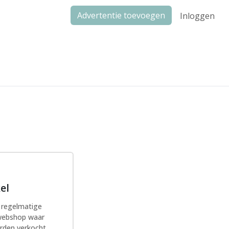
Advertentie toevoegen
Inloggen
el
t regelmatige
 webshop waar
rden verkocht.