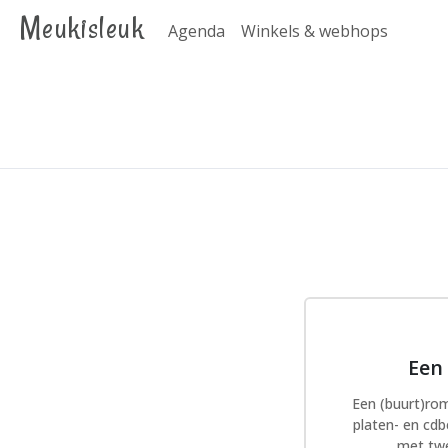
Meukisleuk
Agenda
Winkels & webhops
Een
Een (buurt)ro
platen- en cd
met twe