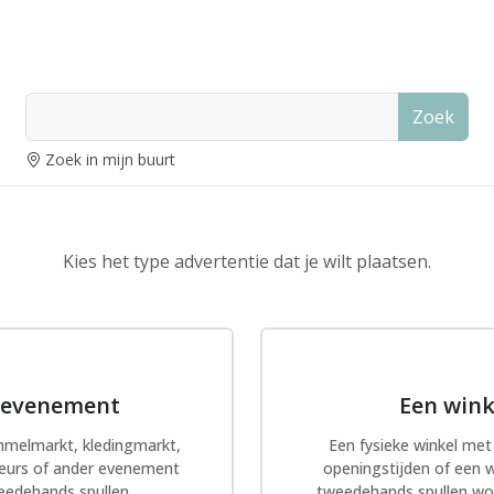
Zoek
Zoek in mijn buurt
Kies het type advertentie dat je wilt plaatsen.
 evenement
Een wink
mmelmarkt, kledingmarkt,
Een fysieke winkel me
beurs of ander evenement
openingstijden of een
edehands spullen.
tweedehands spullen wo