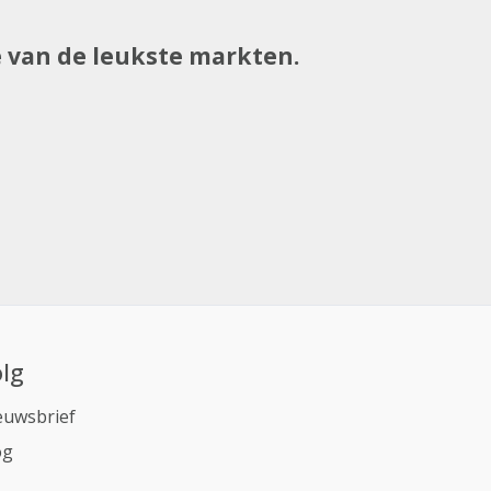
e van de leukste markten.
lg
euwsbrief
og