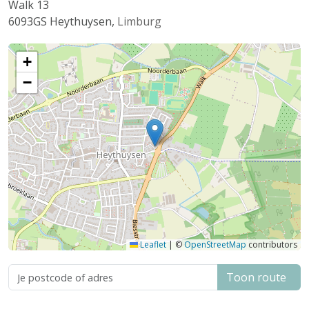
Walk 13
6093GS
Heythuysen
,
Limburg
+
−
Leaflet
|
©
OpenStreetMap
contributors
Toon route