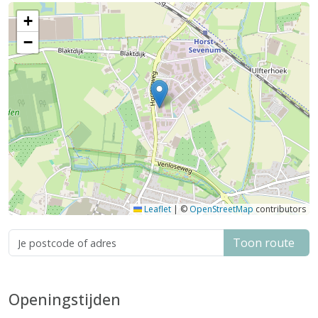
+
−
Leaflet
|
©
OpenStreetMap
contributors
Toon route
Openingstijden