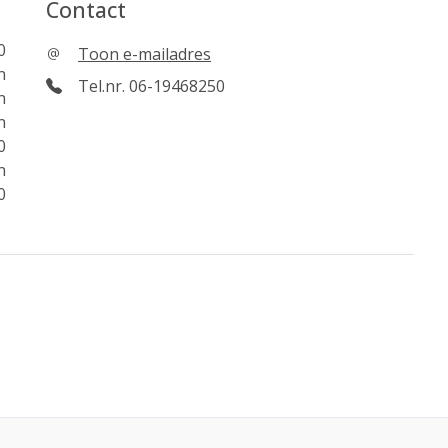
Contact
0
Toon e-mailadres
n
Tel.nr. 06-19468250
n
n
0
n
0