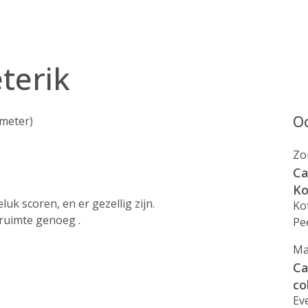
terik
Oo
 meter)
Zo
Ca
Ko
uk scoren, en er gezellig zijn.
Ko
 ruimte genoeg .
Pee
Ma
Ca
co
Ev