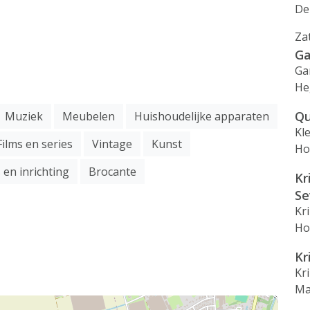
De
Za
Ga
Ga
He
Qu
Muziek
Meubelen
Huishoudelijke apparaten
Kl
Films en series
Vintage
Kunst
Ho
 en inrichting
Brocante
Kr
S
Kr
Ho
Kr
Kr
Ma