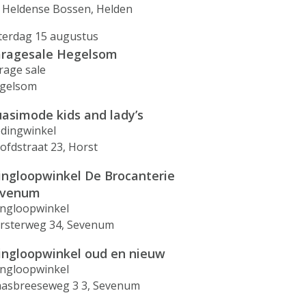
 Heldense Bossen, Helden
terdag 15 augustus
ragesale Hegelsom
rage sale
gelsom
asimode kids and lady’s
edingwinkel
ofdstraat 23, Horst
ingloopwinkel De Brocanterie
evenum
ingloopwinkel
rsterweg 34, Sevenum
ingloopwinkel oud en nieuw
ingloopwinkel
asbreeseweg 3 3, Sevenum