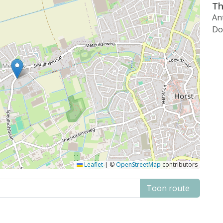
Th
An
Do
Leaflet
|
©
OpenStreetMap
contributors
Toon route