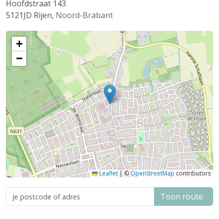
Hoofdstraat 143
5121JD
Rijen
,
Noord-Brabant
+
−
Leaflet
|
©
OpenStreetMap
contributors
Toon route