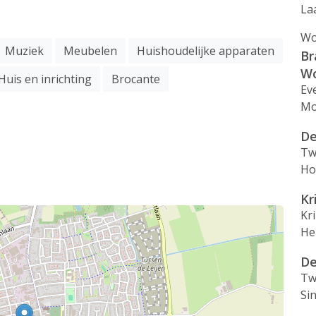
La
Wo
Muziek
Meubelen
Huishoudelijke apparaten
Br
W
Huis en inrichting
Brocante
Ev
Mo
De
Tw
Ho
Kr
Kr
He
De
Tw
Si