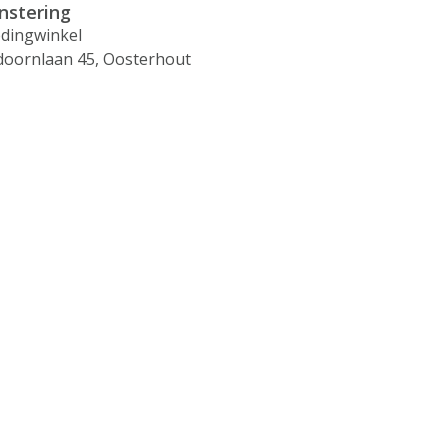
instering
edingwinkel
doornlaan 45, Oosterhout