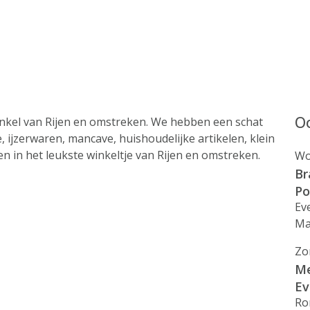
Oo
inkel van Rijen en omstreken. We hebben een schat
e, ijzerwaren, mancave, huishoudelijke artikelen, klein
en in het leukste winkeltje van Rijen en omstreken.
Wo
Br
Po
Ev
Ma
Zo
Me
Ev
Ro