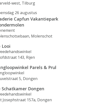
arveld-west, Tilburg
ensdag 26 augustus
aderie Capfun Vakantiepark
ondermolen
enement
lenschotsebaan, Molenschot
 Looi
eedehandswinkel
ofdstraat 143, Rijen
ingloopwinkel Parels & Prul
ingloopwinkel
uvelstraat 5, Dongen
 Schatkamer Dongen
eedehandswinkel
nt Josephstraat 157a, Dongen