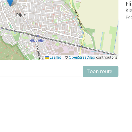
Fl
Kl
Es
Leaflet
|
©
OpenStreetMap
contributors
Toon route