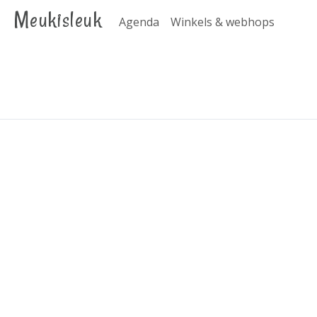
Meukisleuk
Agenda
Winkels & webhops