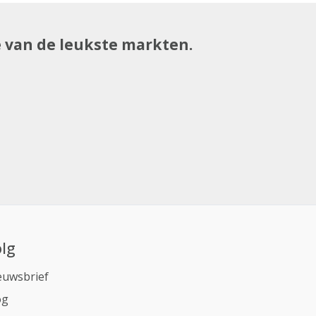
e van de leukste markten.
lg
euwsbrief
og