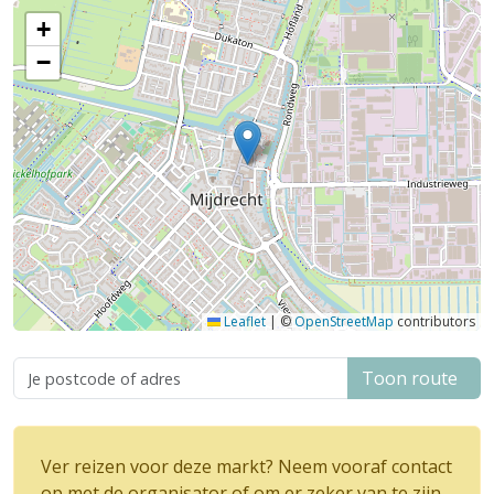
+
−
Leaflet
|
©
OpenStreetMap
contributors
Toon route
Ver reizen voor deze markt? Neem vooraf contact
op met de organisator of om er zeker van te zijn