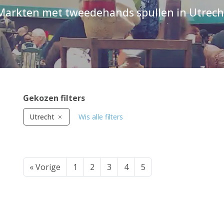
Markten met tweedehands spullen in Utrech
Gekozen filters
Utrecht
Wis alle filters
« Vorige
1
2
3
4
5