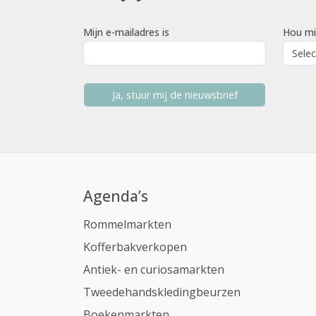
Mijn e-mailadres is
Hou mi
Ja, stuur mij de nieuwsbrief
Agenda’s
Rommelmarkten
Kofferbakverkopen
Antiek- en curiosamarkten
Tweedehandskledingbeurzen
Boekenmarkten