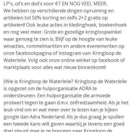
LP's, cd's en dvd's voor €1 EN NOG VEEL MEER..
We hebben op verschillende dingen opruiming en
artikelen tot 50% korting en zelfs 2+2 gratis op
artikelen!! Ook leuke acties in kledinghoek, boekenhoek
en nog veel meer. Grote en gezellige kringloopwinkel
waar genoeg te zien is. Blijf op de hoogte van leuke
winacties, rommelmarkten en andere evenementen op
onze facebookpagina of instagram van: Kringloop de
Waterlelie. Volg ook onze online winkel op facebook of
marktplaats voor alles wat nieuw binnenkomt!
(Wie is Kringloop de Waterlelie? Kringloop de Waterlelie
is opgezet om de hulporganisatie ADRA te
ondersteunen. Een hulporganisatie die armoede
probeert tegen te gaan d.m.v. zelfredzaamheid. Als je het
leuk vind om er wat meer over te lezen kan je kijken
google dan Adra Nederland. Als je dus graag je spullen
een tweede kans wilt geven waarbij je tevens een goed
doel steunt mag je ze brengen naar Kringloop de