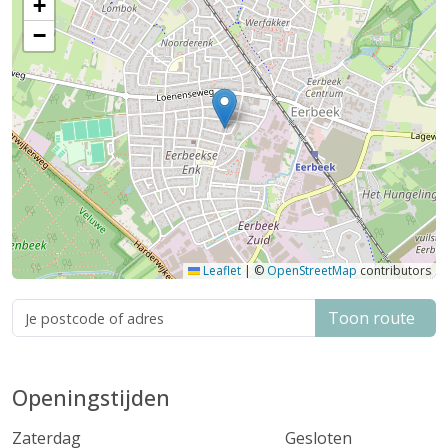
+
−
Leaflet
|
©
OpenStreetMap
contributors
Toon route
Openingstijden
Zaterdag
Gesloten