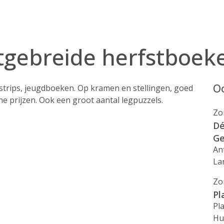
itgebreide herfstboe
Oo
trips, jeugdboeken. Op kramen en stellingen, goed
e prijzen. Ook een groot aantal legpuzzels.
Zo
Dé
Ge
An
La
Zo
Pl
Pl
Hu