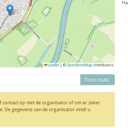
Ha
Leaflet
|
©
OpenStreetMap
contributors
Toon route
 contact op met de organisator of om er zeker
at. De gegevens van de organisator vindt u