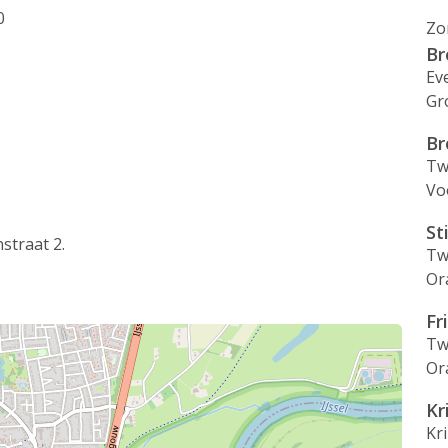
0
Zo
Br
Ev
Gr
Br
Tw
Vo
St
traat 2.
Tw
Or
Fr
Tw
Or
Kr
Kr