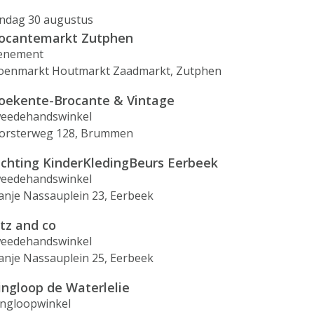
ndag 30 augustus
ocantemarkt Zutphen
enement
oenmarkt Houtmarkt Zaadmarkt, Zutphen
oekente-Brocante & Vintage
eedehandswinkel
orsterweg 128, Brummen
ichting KinderKledingBeurs Eerbeek
eedehandswinkel
anje Nassauplein 23, Eerbeek
itz and co
eedehandswinkel
anje Nassauplein 25, Eerbeek
ingloop de Waterlelie
ingloopwinkel