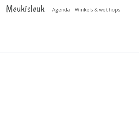
Meukisleuk
Agenda
Winkels & webhops