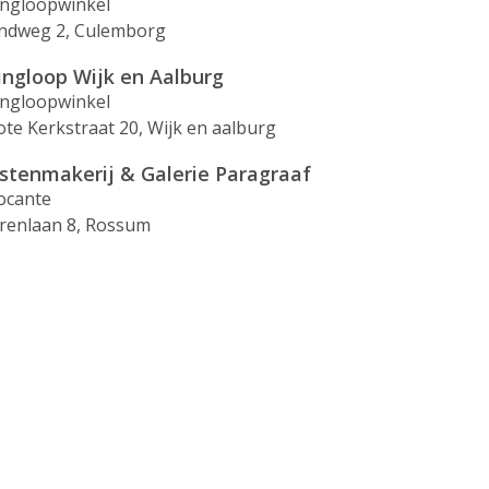
ingloopwinkel
ndweg 2, Culemborg
ingloop Wijk en Aalburg
ingloopwinkel
ote Kerkstraat 20, Wijk en aalburg
jstenmakerij & Galerie Paragraaf
ocante
renlaan 8, Rossum