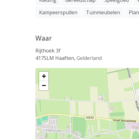
Kleding
Gereedschap
Speelgoed
Kampeerspullen
Tuinmeubelen
Pla
Waar
Rijthoek 3f
4175LM
Haaften
,
Gelderland
+
−