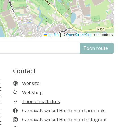
Leaflet
|
©
OpenStreetMap
contributors
Toon route
Contact
0
Website
0
Webshop
n
Toon e-mailadres
n
0
Carnavals winkel Haaften op Facebook
0
Carnavals winkel Haaften op Instagram
0