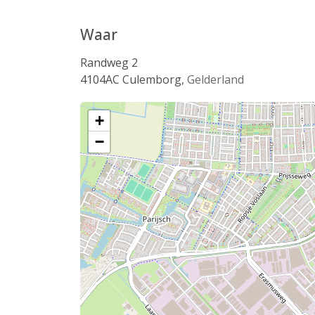
Waar
Randweg 2
4104AC
Culemborg
,
Gelderland
+
−