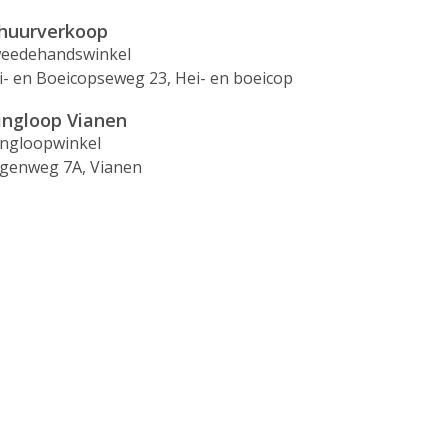
huurverkoop
eedehandswinkel
i- en Boeicopseweg 23, Hei- en boeicop
ingloop Vianen
ingloopwinkel
genweg 7A, Vianen