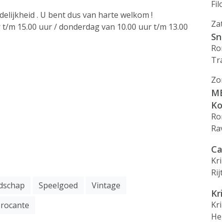
Fil
delijkheid . U bent dus van harte welkom !
Za
t/m 15.00 uur / donderdag van 10.00 uur t/m 13.00
Sn
Ro
Tr
Zo
ME
Ko
Ro
Ra
Ca
Kr
Ri
dschap
Speelgoed
Vintage
Kr
Kr
rocante
He