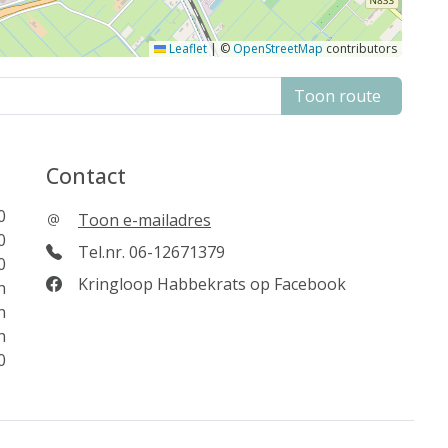
Leaflet
|
©
OpenStreetMap
contributors
Toon route
Contact
0
Toon e-mailadres
0
Tel.nr. 06-12671379
0
Kringloop Habbekrats op Facebook
n
n
n
0