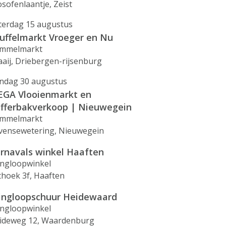
osofenlaantje, Zeist
terdag 15 augustus
uffelmarkt Vroeger en Nu
mmelmarkt
aaij, Driebergen-rijsenburg
ndag 30 augustus
GA Vlooienmarkt en
fferbakverkoop | Nieuwegein
mmelmarkt
vensewetering, Nieuwegein
rnavals winkel Haaften
ingloopwinkel
jthoek 3f, Haaften
ingloopschuur Heidewaard
ingloopwinkel
ideweg 12, Waardenburg