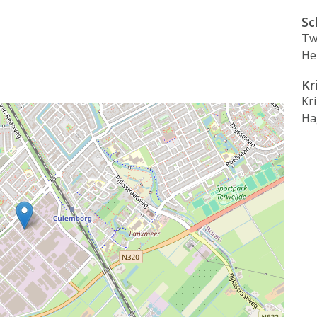
Sc
Tw
He
Kr
Kr
Ha