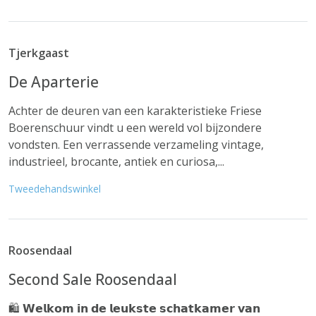
Tjerkgaast
De Aparterie
Achter de deuren van een karakteristieke Friese
Boerenschuur vindt u een wereld vol bijzondere
vondsten. Een verrassende verzameling vintage,
industrieel, brocante, antiek en curiosa,...
Tweedehandswinkel
Roosendaal
Second Sale Roosendaal
🛍️ 𝗪𝗲𝗹𝗸𝗼𝗺 𝗶𝗻 𝗱𝗲 𝗹𝗲𝘂𝗸𝘀𝘁𝗲 𝘀𝗰𝗵𝗮𝘁𝗸𝗮𝗺𝗲𝗿 𝘃𝗮𝗻