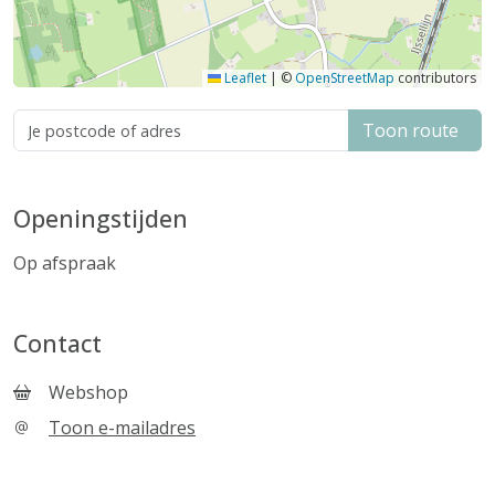
Leaflet
|
©
OpenStreetMap
contributors
Toon route
Openingstijden
Op afspraak
Contact
Webshop
Toon e-mailadres