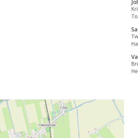
Jo
Kr
To
Sa
Tw
Ha
Va
Br
He