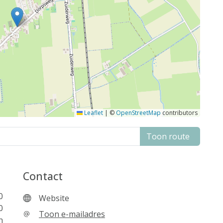
Leaflet
|
©
OpenStreetMap
contributors
Toon route
Contact
0
Website
0
Toon e-mailadres
n