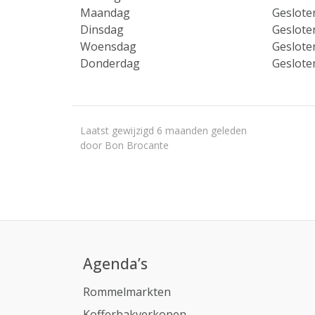
Maandag
Geslote
Dinsdag
Geslote
Woensdag
Geslote
Donderdag
Geslote
Laatst gewijzigd 6 maanden geleden
door Bon Brocante
Agenda’s
Rommelmarkten
Kofferbakverkopen