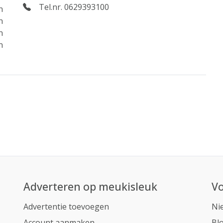
Tel.nr. 0629393100
n
n
n
n
Adverteren op meukisleuk
Vo
Advertentie toevoegen
Ni
Account aanmaken
Bl