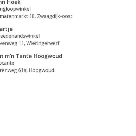
hn Hoek
ingloopwinkel
matenmarkt 18, Zwaagdijk-oost
artje
eedehandswinkel
venweg 11, Wieringerwerf
n m’n Tante Hoogwoud
ocante
renweg 61a, Hoogwoud