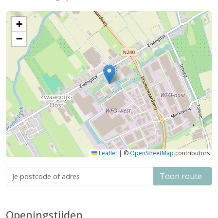
+
−
Leaflet
|
©
OpenStreetMap
contributors
Toon route
Openingstijden