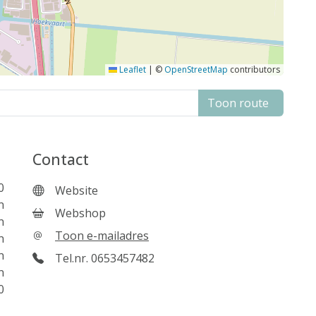
Leaflet
|
©
OpenStreetMap
contributors
Toon route
Contact
0
Website
n
Webshop
n
Toon e-mailadres
n
n
Tel.nr. 0653457482
n
0