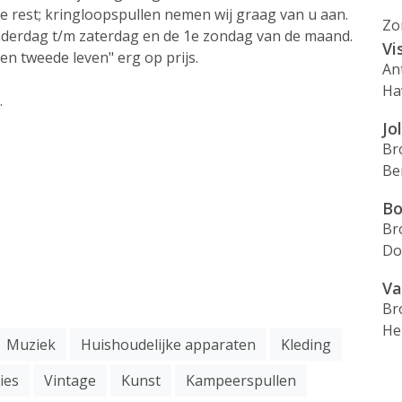
rest; kringloopspullen nemen wij graag van u aan.
Zo
onderdag t/m zaterdag en de 1e zondag van de maand.
Vi
en tweede leven" erg op prijs.
An
Ha
.
Jo
Br
Be
Bo
Br
Do
Va
Br
He
Muziek
Huishoudelijke apparaten
Kleding
ies
Vintage
Kunst
Kampeerspullen