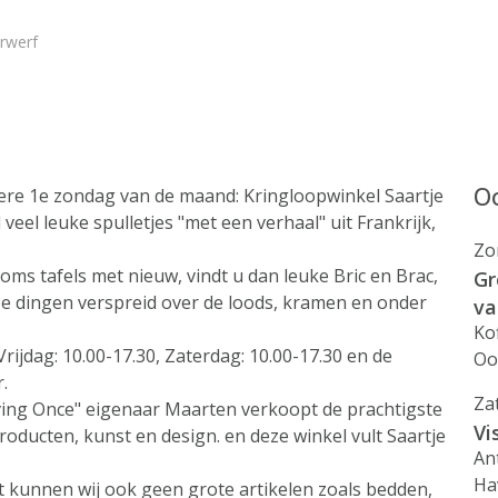
rwerf
Oo
dere 1e zondag van de maand: Kringloopwinkel Saartje
veel leuke spulletjes "met een verhaal" uit Frankrijk,
Zo
s tafels met nieuw, vindt u dan leuke Bric en Brac,
Gr
e dingen verspreid over de loods, kramen en onder
va
Ko
rijdag: 10.00-17.30, Zaterdag: 10.00-17.30 en de
Oo
.
Za
iving Once" eigenaar Maarten verkoopt de prachtigste
Vi
oducten, kunst en design. en deze winkel vult Saartje
An
Ha
t kunnen wij ook geen grote artikelen zoals bedden,