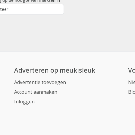
j op de hoogte van markten in
Adverteren op meukisleuk
Vo
Advertentie toevoegen
Ni
Account aanmaken
Bl
Inloggen