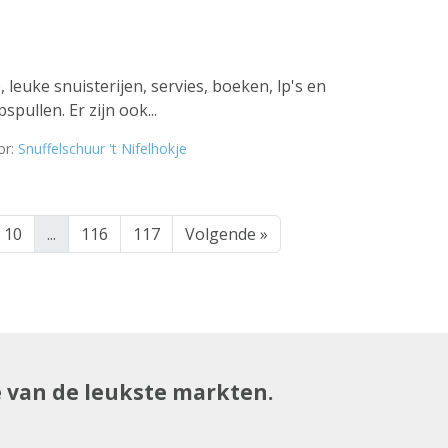
leuke snuisterijen, servies, boeken, lp's en
pullen. Er zijn ook...
or:
Snuffelschuur 't Nifelhokje
10
...
116
117
Volgende »
e van de leukste markten.