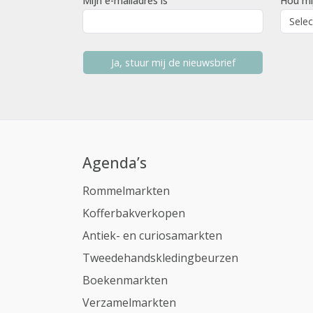
Mijn e-mailadres is
Hou mi
Ja, stuur mij de nieuwsbrief
Agenda’s
Rommelmarkten
Kofferbakverkopen
Antiek- en curiosamarkten
Tweedehandskledingbeurzen
Boekenmarkten
Verzamelmarkten