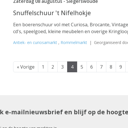
Zaterdag 08 augustus - Siegerswoude
Snuffelschuur 't Nifelhokje
Een boerenschuur vol met Curiosa, Brocante, Vintage, 
cd's, speelgoed, kleine meubelen en overige Kringloops
Antiek- en curiosamarkt
,
Rommelmarkt
| Georganiseerd do
« Vorige
1
2
3
4
5
6
7
8
9
uk e-mailnieuwsbrief en blijf op de hoogt