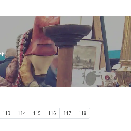
rt
113
114
115
116
117
118