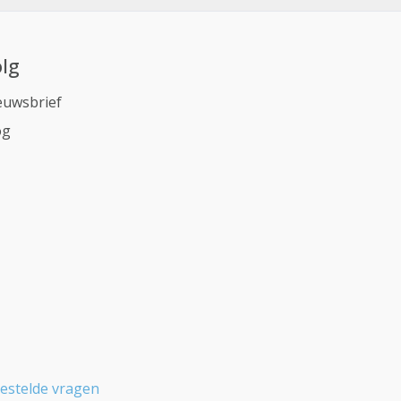
lg
euwsbrief
og
estelde vragen