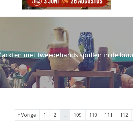
arkten met tweedehands spullen in de buu
« Vorige
1
2
...
109
110
111
112