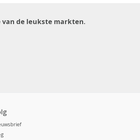
e van de leukste markten.
lg
euwsbrief
og