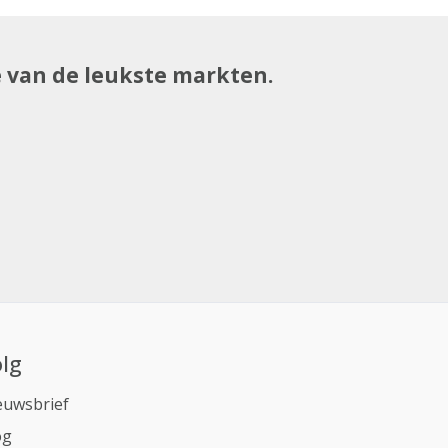
e van de leukste markten.
lg
euwsbrief
og