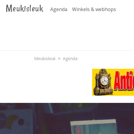
Meukisleuk
Agenda
Winkels & webhops
Meukisleuk
Agenda