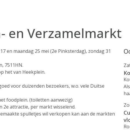
a- en Verzamelmarkt
Oo
 17 en maandag 25 mei (2e Pinksterdag), zondag 31
in, 7511HN.
Za
op het van Heekplein.
Ko
Ko
goed voor duizenden bezoekers, w.o. vele Duitse
Al
ha
et foodplein. (toiletten aanwezig)
Zo
 2e attractie, per markt wisselend.
Cu
lfgemaakte spulletjes wil verkopen kan aan de markten
vl
Ro