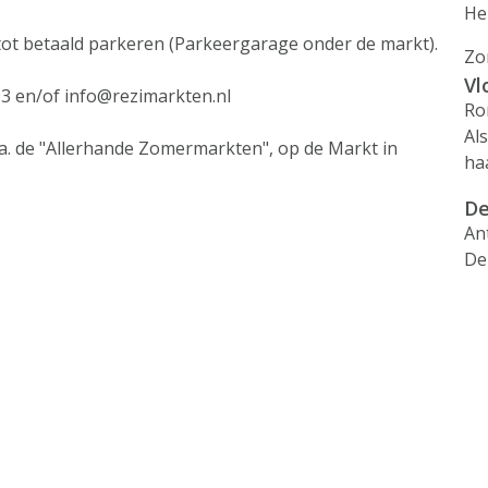
He
 tot betaald parkeren (Parkeergarage onder de markt).
Zo
Vl
3 en/of info@rezimarkten.nl
Ro
Al
a. de "Allerhande Zomermarkten", op de Markt in
ha
De
An
De