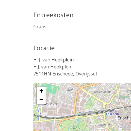
Entreekosten
Gratis
Locatie
H. J. van Heekplein
H.J. van Heekplein
7511HN
Enschede
,
Overijssel
+
−