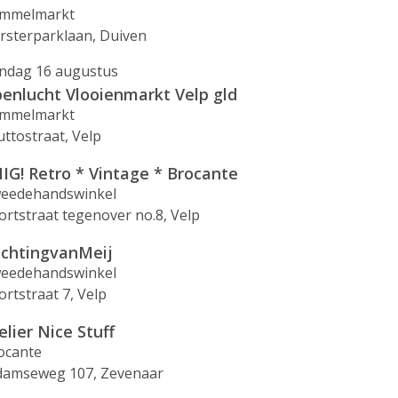
mmelmarkt
rsterparklaan, Duiven
ndag 16 augustus
enlucht Vlooienmarkt Velp gld
mmelmarkt
uttostraat, Velp
IG! Retro * Vintage * Brocante
eedehandswinkel
ortstraat tegenover no.8, Velp
ichtingvanMeij
eedehandswinkel
ortstraat 7, Velp
elier Nice Stuff
ocante
damseweg 107, Zevenaar