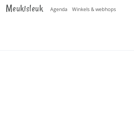
Meukisleuk
Agenda
Winkels & webhops