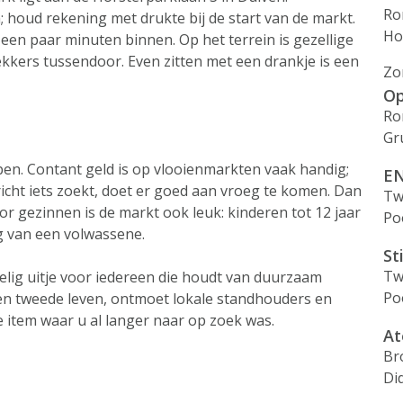
Ro
houd rekening met drukte bij de start van de markt.
Ho
 een paar minuten binnen. Op het terrein is gezellige
lekkers tussendoor. Even zitten met een drankje is een
Zo
Op
Ro
Gr
en. Contant geld is op vlooienmarkten vaak handig;
EN
icht iets zoekt, doet er goed aan vroeg te komen. Dan
Tw
oor gezinnen is de markt ook leuk: kinderen tot 12 jaar
Po
g van een volwassene.
St
Tw
elig uitje voor iedereen die houdt van duurzaam
Po
een tweede leven, ontmoet lokale standhouders en
e item waar u al langer naar op zoek was.
At
Br
Di