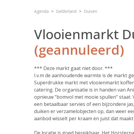
Agenda
Gelderland
Duiven
Vlooienmarkt Du
(geannuleerd)
*** Deze markt gaat niet door. ***
I.v.m de aanhoudende warmte is de markt g
Superdrukke markt met vlooienmarkt koffer
catering. De organisatie is in handen van A
opnieuw “bomvol met mooie spullen” staat. 
een betaalbaar servies of een bijzondere jas,
duiken er verzamelobjecten op, dan weer een
aanbod wisselt per kraam en juist dat maakt 
De locatie is goed bereikbaar. Het Horsterpa