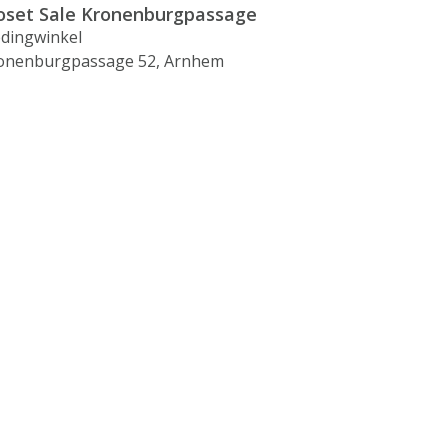
oset Sale Kronenburgpassage
edingwinkel
onenburgpassage 52, Arnhem