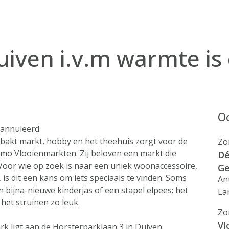
iven i.v.m warmte is
Oo
eannuleerd.
bakt markt, hobby en het theehuis zorgt voor de
Zo
nimo Vlooienmarkten. Zij beloven een markt die
Dé
Voor wie op zoek is naar een uniek woonaccessoire,
Ge
 is dit een kans om iets speciaals te vinden. Soms
An
 bijna-nieuwe kinderjas of een stapel elpees: het
La
het struinen zo leuk.
Zo
Vl
rk ligt aan de Horsterparklaan 3 in Duiven.