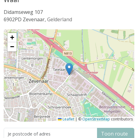
Didamseweg 107
6902PD
Zevenaar
,
Gelderland
+
−
Leaflet
|
©
OpenStreetMap
contributors
Toon route