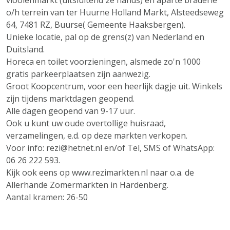
vlooienmarkt (uitsluitend 2e hands) en aparte braderie
o/h terrein van ter Huurne Holland Markt, Alsteedseweg
64, 7481 RZ, Buurse( Gemeente Haaksbergen).
Unieke locatie, pal op de grens(z) van Nederland en
Duitsland.
Horeca en toilet voorzieningen, alsmede zo'n 1000
gratis parkeerplaatsen zijn aanwezig.
Groot Koopcentrum, voor een heerlijk dagje uit. Winkels
zijn tijdens marktdagen geopend.
Alle dagen geopend van 9-17 uur.
Ook u kunt uw oude overtollige huisraad,
verzamelingen, e.d. op deze markten verkopen.
Voor info: rezi@hetnet.nl en/of Tel, SMS of WhatsApp:
06 26 222 593.
Kijk ook eens op www.rezimarkten.nl naar o.a. de
Allerhande Zomermarkten in Hardenberg.
Aantal kramen: 26-50