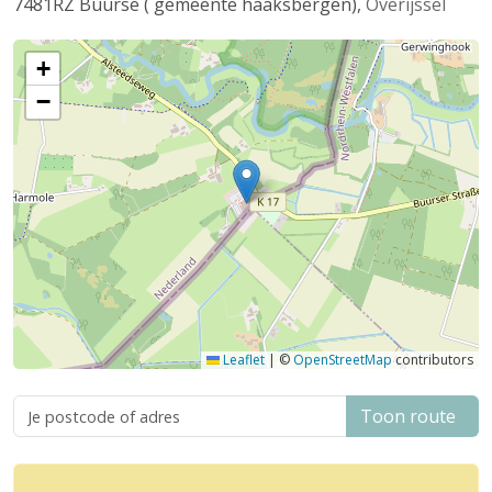
7481RZ
Buurse ( gemeente haaksbergen)
,
Overijssel
+
−
Leaflet
|
©
OpenStreetMap
contributors
Toon route