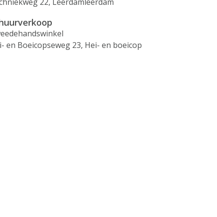
chniekweg 22, Leerdamleerdam
huurverkoop
eedehandswinkel
i- en Boeicopseweg 23, Hei- en boeicop