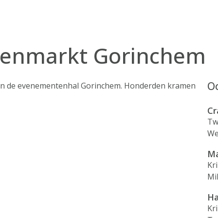
ienmarkt Gorinchem
Oo
 van de evenementenhal Gorinchem. Honderden kramen
Cr
Tw
We
Ma
Kr
Mi
Ha
Kr