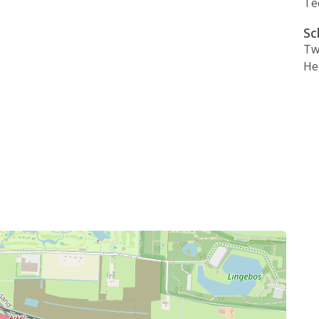
Te
Sc
Tw
He