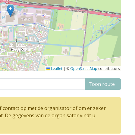
Leaflet
|
©
OpenStreetMap
contributors
Toon route
 contact op met de organisator of om er zeker
at. De gegevens van de organisator vindt u