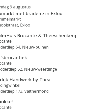
ndag 9 augustus
omarkt met braderie in Exloo
mmelmarkt
hoolstraat, Exloo
lmHuis Brocante & Theeschenkerij
ocante
iderdiep 64, Nieuw-buinen
t’sbrocantiek
ocante
edderdiep 52, Nieuw-weerdinge
rlijk Handwerk by Thea
edingwinkel
iderdiep 173, Valthermond
ukke!
ocante