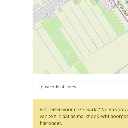
Ver reizen voor deze markt? Neem vooraf
van te zijn dat de markt ook echt doorga
hieronder.