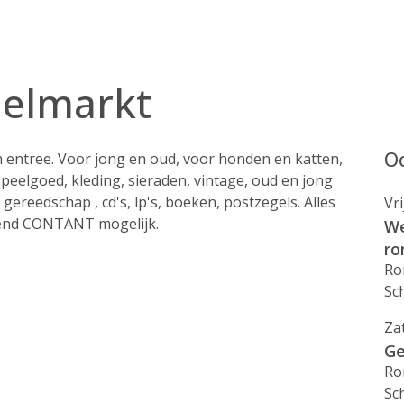
melmarkt
Oo
entree. Voor jong en oud, voor honden en katten,
peelgoed, kleding, sieraden, vintage, oud en jong
gereedschap , cd's, lp's, boeken, postzegels. Alles
Vr
itend CONTANT mogelijk.
We
ro
Ro
Sc
Za
Ge
Ro
Sc