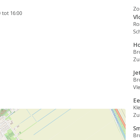
Zo
 tot 16:00
Vl
Ro
Sc
Ho
Br
Zu
Je
Br
Vl
Ee
Kl
Zu
Sm
Br