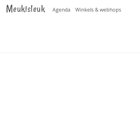
Meukisleuk
Agenda
Winkels & webhops