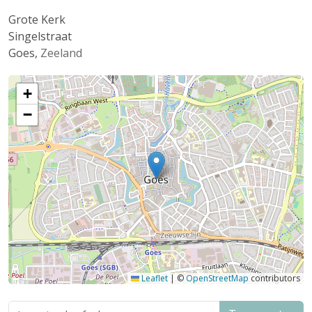
Grote Kerk
Singelstraat
Goes
,
Zeeland
+
−
Leaflet
|
©
OpenStreetMap
contributors