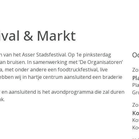
ival & Markt
Oo
en van het Asser Stadsfestival. Op 1e pinksterdag
an bruisen. In samenwerking met ‘De Organisatoren’
 met onder andere een foodtruckfestival, live
Zo
ebben wij in hartje centrum aansluitend een braderie
Pl
Pl
 en aansluitend is het avondprogramma die zal duren
Gr
k.
Zo
Ko
Ko
Ko