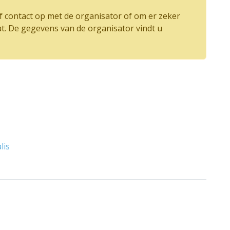
 contact op met de organisator of om er zeker
at. De gegevens van de organisator vindt u
lis