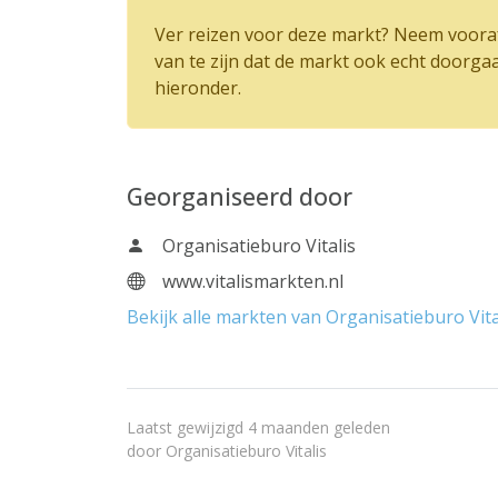
Ver reizen voor deze markt? Neem vooraf
van te zijn dat de markt ook echt doorga
hieronder.
Georganiseerd door
Organisatieburo Vitalis
www.vitalismarkten.nl
Bekijk alle markten van Organisatieburo Vita
Laatst gewijzigd 4 maanden geleden
door
Organisatieburo Vitalis