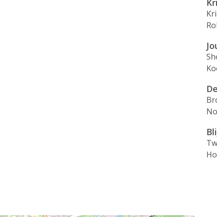
Kr
Kr
Ro
Jo
Sh
Ko
De
Br
No
Bl
Tw
Ho