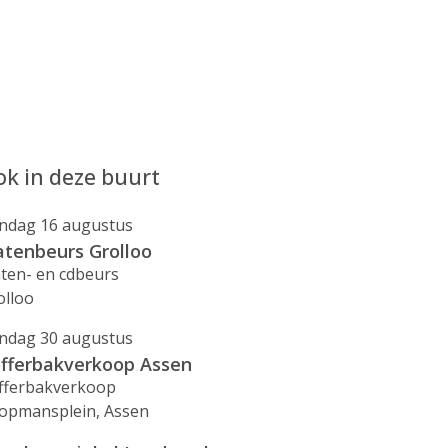
k in deze buurt
ndag 16 augustus
atenbeurs Grolloo
aten- en cdbeurs
olloo
ndag 30 augustus
fferbakverkoop Assen
fferbakverkoop
opmansplein, Assen