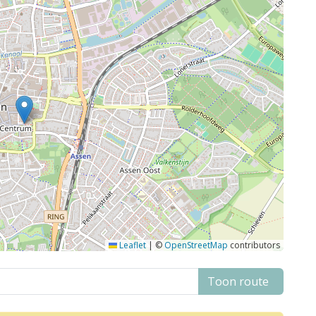
Leaflet
|
©
OpenStreetMap
contributors
Toon route