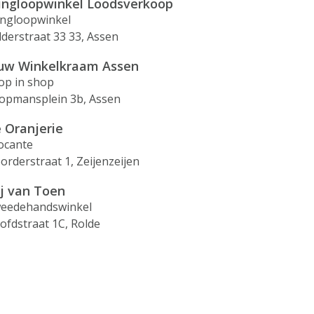
ingloopwinkel Loodsverkoop
ingloopwinkel
lderstraat 33 33, Assen
uw Winkelkraam Assen
op in shop
opmansplein 3b, Assen
 Oranjerie
ocante
orderstraat 1, Zeijenzeijen
ij van Toen
eedehandswinkel
ofdstraat 1C, Rolde