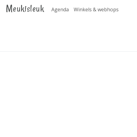
Meukisleuk
Agenda
Winkels & webhops