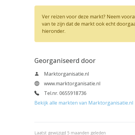
Ver reizen voor deze markt? Neem vooraf
van te zijn dat de markt ook echt doorga
hieronder.
Georganiseerd door
Marktorganisatie.nl
www.marktorganisatie.nl
Tel.nr. 0655918736
Bekijk alle markten van Marktorganisatie.nl
Laatst gewijzigd 5 maanden geleden