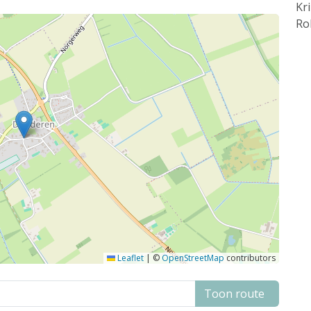
Kr
Ro
Leaflet
|
©
OpenStreetMap
contributors
Toon route