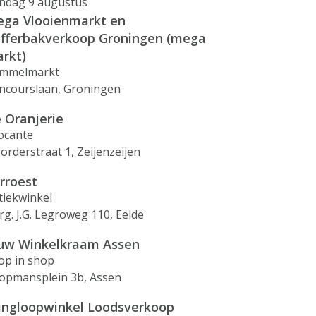
ndag 9 augustus
ga Vlooienmarkt en
fferbakverkoop Groningen (mega
rkt)
mmelmarkt
ncourslaan, Groningen
 Oranjerie
ocante
orderstraat 1, Zeijenzeijen
rroest
tiekwinkel
rg. J.G. Legroweg 110, Eelde
uw Winkelkraam Assen
op in shop
opmansplein 3b, Assen
ingloopwinkel Loodsverkoop