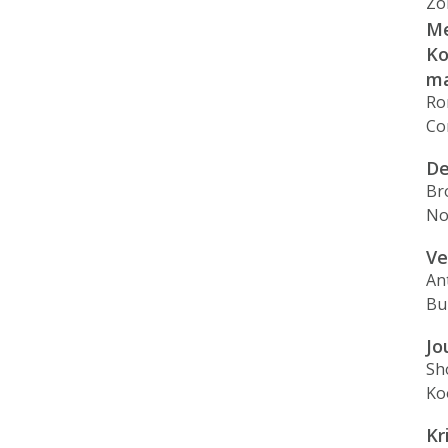
Zo
Me
Ko
ma
Ro
Co
De
Br
No
Ve
An
Bu
Jo
Sh
Ko
Kr