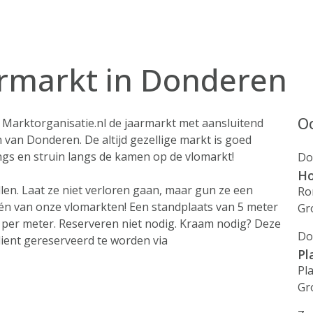
armarkt in Donderen
Oo
r Marktorganisatie.nl de jaarmarkt met aansluitend
van Donderen. De altijd gezellige markt is goed
gs en struin langs de kamen op de vlomarkt!
Do
Ho
len. Laat ze niet verloren gaan, maar gun ze een
Ro
én van onze vlomarkten! Een standplaats van 5 meter
Gr
- per meter. Reserveren niet nodig. Kraam nodig? Deze
Do
dient gereserveerd te worden via
Pl
Pl
Gr