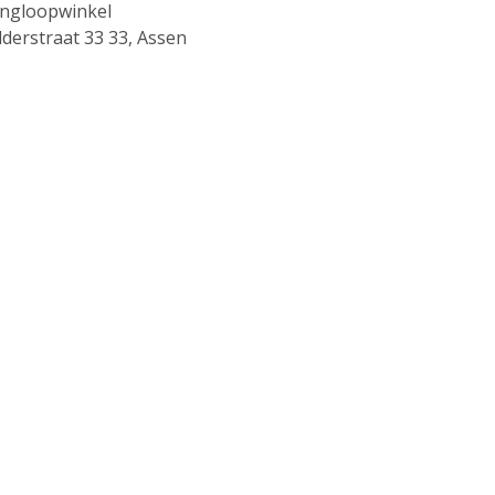
ingloopwinkel
lderstraat 33 33, Assen