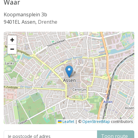
Waar
Koopmansplein 3b
9401EL
Assen
,
Drenthe
+
−
Leaflet
|
©
OpenStreetMap
contributors
Toon route