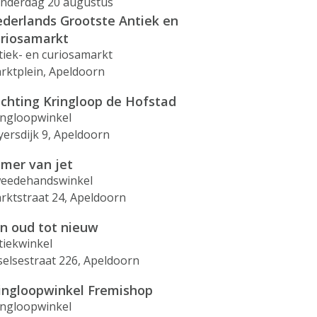
nderdag 20 augustus
derlands Grootste Antiek en
riosamarkt
tiek- en curiosamarkt
rktplein, Apeldoorn
ichting Kringloop de Hofstad
ingloopwinkel
yersdijk 9, Apeldoorn
mer van jet
eedehandswinkel
rktstraat 24, Apeldoorn
n oud tot nieuw
tiekwinkel
selsestraat 226, Apeldoorn
ingloopwinkel Fremishop
ingloopwinkel