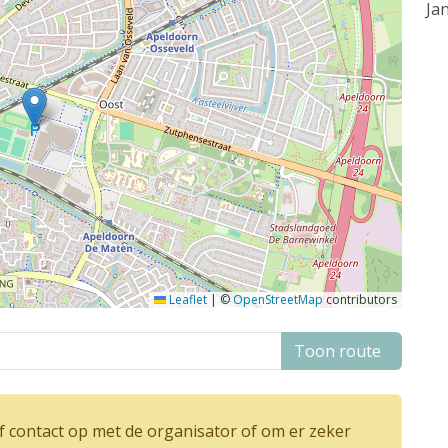
Ja
Leaflet
|
©
OpenStreetMap
contributors
Toon route
 contact op met de organisator of om er zeker