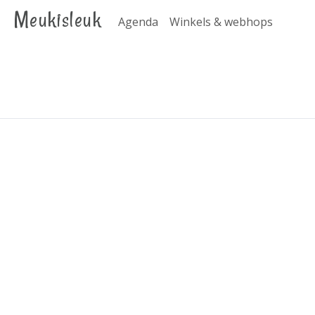
Meukisleuk
Agenda
Winkels & webhops