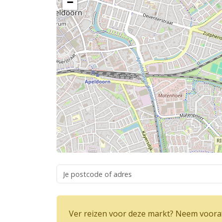
−
Ver reizen voor deze markt? Neem vooraf