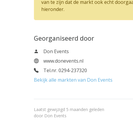
van te zijn dat de markt ook echt doorga
hieronder.
Georganiseerd door
Don Events
www.donevents.nl
Tel.nr. 0294-237320
Bekijk alle markten van Don Events
Laatst gewijzigd 5 maanden geleden
door
Don Events