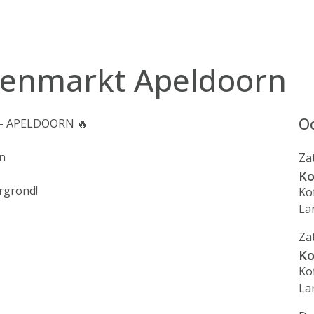
ienmarkt Apeldoorn
Oo
– APELDOORN 🔥
in
Za
Ko
rgrond!
Ko
La
Za
Ko
Ko
La