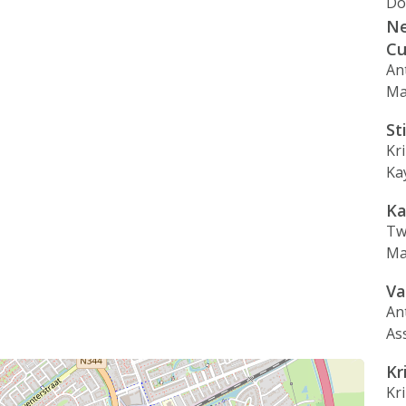
Do
Ne
Cu
An
Ma
St
Kr
Ka
Ka
Tw
Ma
Va
An
As
Kr
Kr