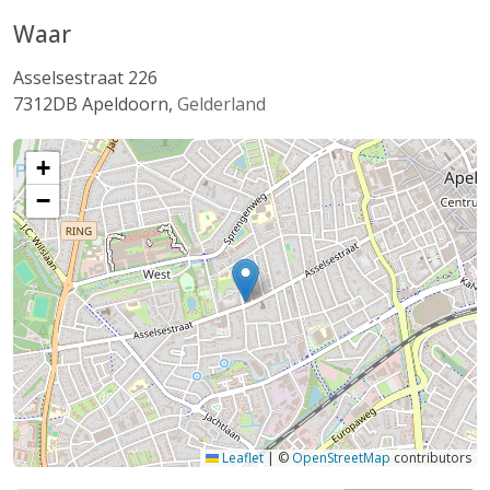
Waar
Asselsestraat 226
7312DB
Apeldoorn
,
Gelderland
+
−
Leaflet
|
©
OpenStreetMap
contributors