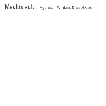
Meukisleuk
Agenda
Winkels & webhops