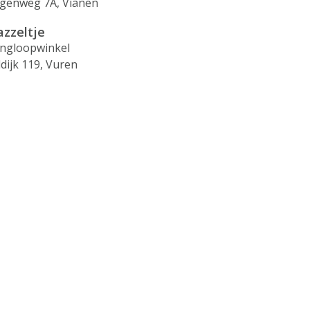
genweg 7A, Vianen
zzeltje
ingloopwinkel
ldijk 119, Vuren