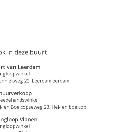
k in deze buurt
rt van Leerdam
ingloopwinkel
chniekweg 22, Leerdamleerdam
huurverkoop
eedehandswinkel
i- en Boeicopseweg 23, Hei- en boeicop
ingloop Vianen
ingloopwinkel