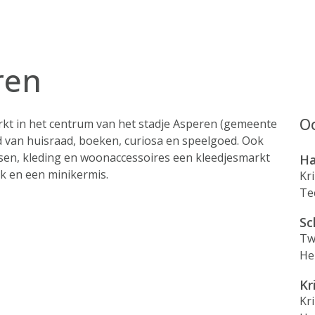
ren
Oo
kt in het centrum van het stadje Asperen (gemeente
od van huisraad, boeken, curiosa en speelgoed. Ook
ssen, kleding en woonaccessoires een kleedjesmarkt
Ha
ek en een minikermis.
Kr
Te
Sc
Tw
He
Kr
Kr