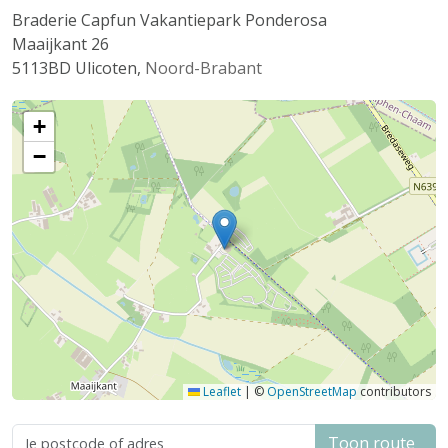
Braderie Capfun Vakantiepark Ponderosa
Maaijkant 26
5113BD
Ulicoten
,
Noord-Brabant
+
−
Leaflet
|
©
OpenStreetMap
contributors
Toon route