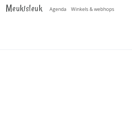
Meukisleuk
Agenda
Winkels & webhops