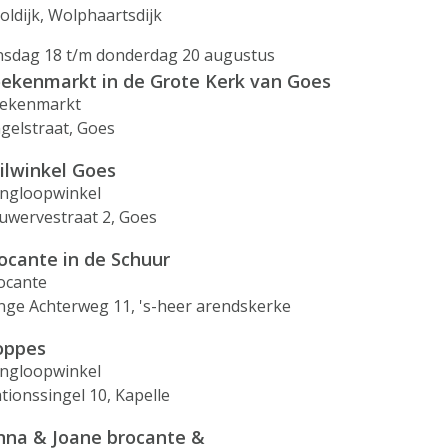
oldijk, Wolphaartsdijk
nsdag 18 t/m donderdag 20 augustus
ekenmarkt in de Grote Kerk van Goes
ekenmarkt
ngelstraat, Goes
ilwinkel Goes
ingloopwinkel
uwervestraat 2, Goes
ocante in de Schuur
ocante
nge Achterweg 11, 's-heer arendskerke
oppes
ingloopwinkel
ationssingel 10, Kapelle
nna & Joane brocante &