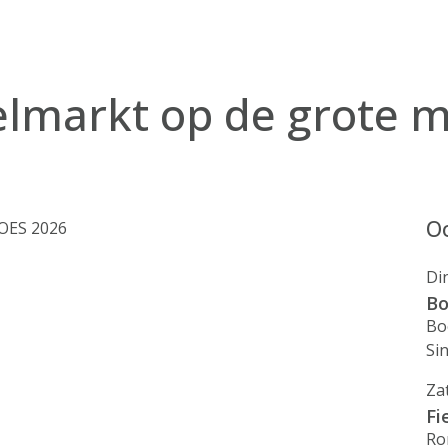
felmarkt op de grote m
Oo
OES 2026
Di
Bo
Bo
Si
Za
Fi
Ro