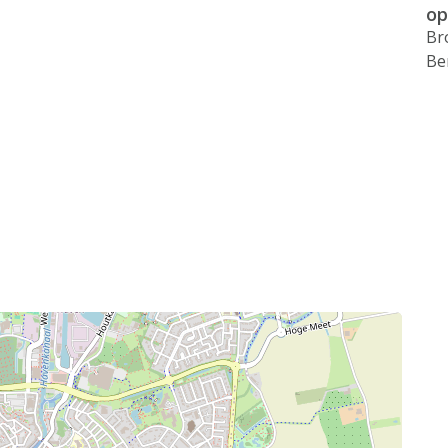
op
Br
Be