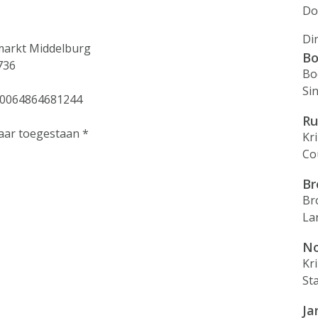
Do
Di
lmarkt Middelburg
Bo
736
Bo
Si
100064864681244
Ru
jaar toegestaan *
Kr
Co
Br
Br
La
N
Kr
St
Ja