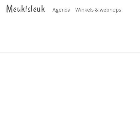
Meukisleuk
Agenda
Winkels & webhops