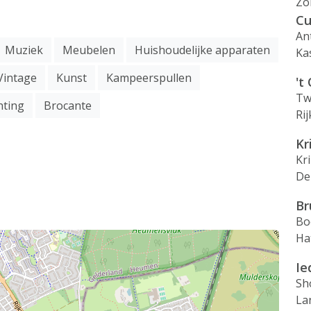
Zo
Cu
An
Muziek
Meubelen
Huishoudelijke apparaten
Ka
Vintage
Kunst
Kampeerspullen
't
Tw
hting
Brocante
Ri
Kr
Kr
De
Br
Bo
Ha
Ie
Sh
La