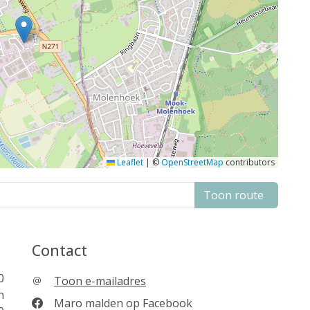
Leaflet
|
©
OpenStreetMap
contributors
Toon route
Contact
0
Toon e-mailadres
n
Maro malden op Facebook