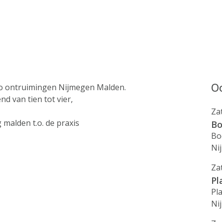
Oo
ro ontruimingen Nijmegen Malden.
 van tien tot vier,
Za
 malden t.o. de praxis
Bo
Bo
Ni
Za
Pl
Pl
Ni