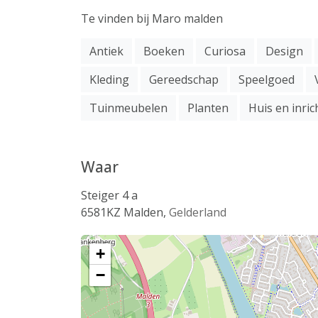
Te vinden bij Maro malden
Antiek
Boeken
Curiosa
Design
Kleding
Gereedschap
Speelgoed
Tuinmeubelen
Planten
Huis en inric
Waar
Steiger 4 a
6581KZ
Malden
,
Gelderland
+
−