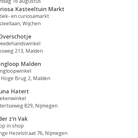
ndag 16 augustus
riosa Kasteeltuin Markt
tiek- en curiosamarkt
steellaan, Wijchen
 Overschotje
eedehandswinkel
jksweg 213, Malden
ingloop Malden
ingloopwinkel
 Hoge Brug 2, Malden
una Hatert
ekenwinkel
tertseweg 829, Nijmegen
der z'n Vak
op in shop
nge Hezelstraat 76, Nijmegen