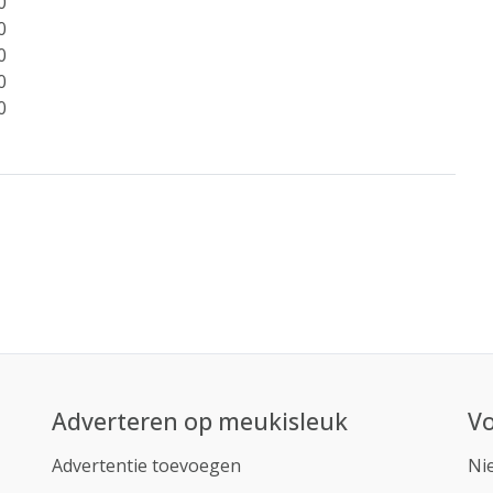
0
0
0
0
0
Adverteren op meukisleuk
Vo
Advertentie toevoegen
Ni