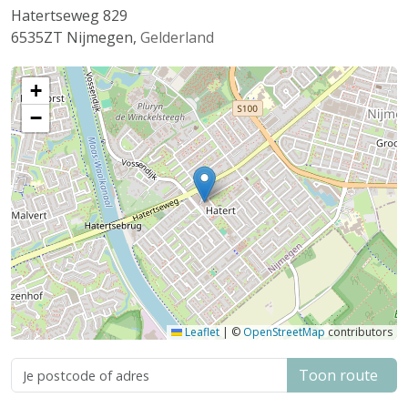
Hatertseweg 829
6535ZT
Nijmegen
,
Gelderland
+
−
Leaflet
|
©
OpenStreetMap
contributors
Toon route