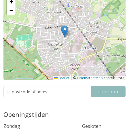
+
−
Leaflet
|
©
OpenStreetMap
contributors
Toon route
Openingstijden
Zondag
Gesloten