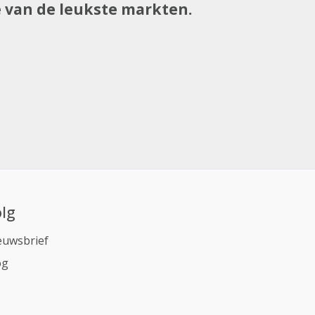
e van de leukste markten.
lg
euwsbrief
og