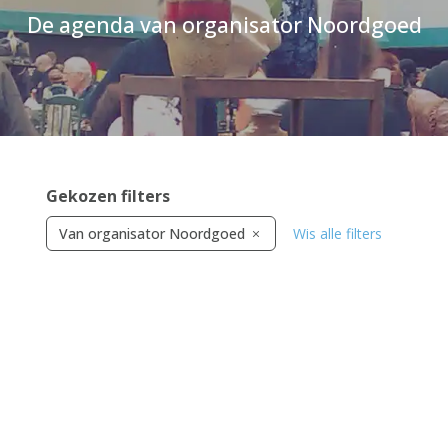
De agenda van organisator Noordgoed
Gekozen filters
Van organisator Noordgoed
Wis alle filters