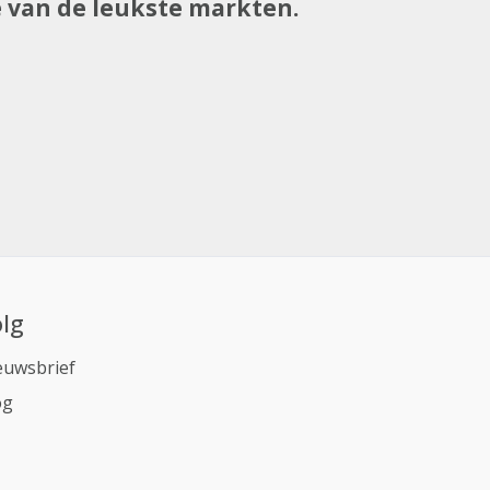
e van de leukste markten.
lg
euwsbrief
og