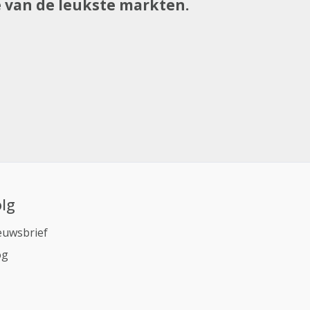
e van de leukste markten.
lg
euwsbrief
og