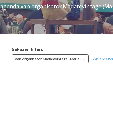
 agenda van organisator Madamvintage (Mar
Gekozen filters
Van organisator Madamvintage (Marja)
Wis alle filte