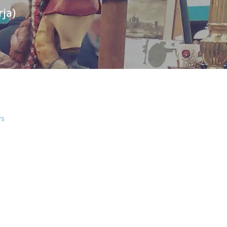
ja)
rs